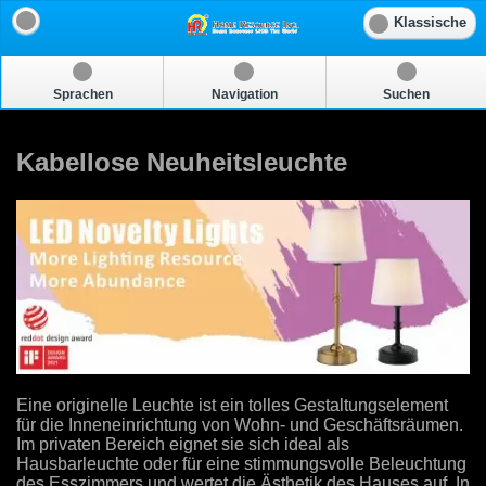
Klassische
Sprachen
Navigation
Suchen
Kabellose Neuheitsleuchte
Eine originelle Leuchte ist ein tolles Gestaltungselement
für die Inneneinrichtung von Wohn- und Geschäftsräumen.
Im privaten Bereich eignet sie sich ideal als
Hausbarleuchte oder für eine stimmungsvolle Beleuchtung
des Esszimmers und wertet die Ästhetik des Hauses auf. In