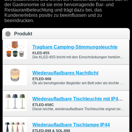
der Gastronomie ist sie eine hervorragende Bar- und
Restaurantbeleuchtung und trägt dazu bei, das
Kundenerlebnis positiv zu beeinflussen und zu
beeindrucken.
Produkt
Tragbare Camping-Stimmungsleuchte
KLED-855
Die KLED-855 bricht mit den Einschränkungen herkömmlicher Campinglaternen und verbirgt in ihrem kompakten Gehäuse ein funkelndes Sternenlicht. Ziehen Sie einfach die versteckte Lichterkette heraus, um Ihr Zelt, Ihren Pavillon oder Ihre Gartenparty im Handumdrehen in eine romantische und warme Atmosphäre zu tauchen. Im eingezogenen Zustand verwandelt sich die Lampe mühelos in eine Tischleuchte mit sanftem, stimmungsvollem Licht. Diese innovative Beleuchtungslösung vereint Ästhetik und Funktionalität und bietet Ihnen ein völlig neues visuelles Erlebnis – sowohl bei Ihren Outdoor-Abenteuern als auch im Alltag.
Wiederaufladbares Nachtlicht
ETLED-908
Ob als beruhigender Begleiter am Bett oder als leichte Beleuchtungslösung für Wochenendausflüge beim Camping – das wiederaufladbare Nachtlicht ETLED-908 passt sich nahtlos Ihrem Lebensstil an. Dank intuitiver Touch-Bedienung, flexibler Helligkeitseinstellungen und außergewöhnlicher Portabilität ist dieses Nachtlicht perfekt geeignet für entspannte Stunden zu Hause und den aktiven, naturverbundenen australischen Lebensstil.
Wiederaufladbare Tischleuchte mit IP44-Schutzart und 2-in-1-Design
ETLED-658C
Diese leichte, wiederaufladbare Tischleuchte eignet sich sowohl für den Innen- als auch für den Außenbereich und ist ideal, um den Esstisch stilvoll zu verschönern. Sie ist zudem wasserdicht gemäß IP44.
Wiederaufladbare Tischlampe IP44
ETLED-898 & SOL-898