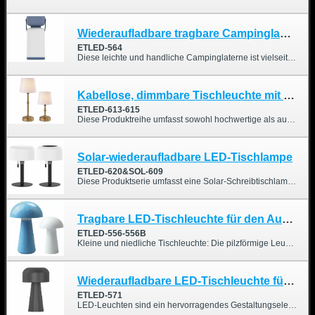
Wiederaufladbare tragbare Campinglampe
ETLED-564
Diese leichte und handliche Campinglaterne ist vielseitig einsetzbar. Sie ist wasserdicht und kann sowohl als Tisch- als auch als Hängelampe verwendet werden.
Kabellose, dimmbare Tischleuchte mit Stoffschirm
ETLED-613-615
Diese Produktreihe umfasst sowohl hochwertige als auch preisgünstige Modelle. Es handelt sich um eine Lampe im Vintage-Stil mit integrierter Glühbirne, die über USB-C geladen wird und sich daher ideal für Esstische, Nachttische und Schreibtische eignet.
Solar-wiederaufladbare LED-Tischlampe
ETLED-620&SOL-609
Diese Produktserie umfasst eine Solar-Schreibtischlampe und eine wiederaufladbare Schreibtischlampe. Beide lassen sich über USB-C aufladen und sind äußerst wasserdicht. Sie eignen sich sowohl für den Innen- als auch für den Außenbereich, beispielsweise für Schlafzimmer, Wohnzimmer, Campingterrassen, Gärten und Esszimmer.
Tragbare LED-Tischleuchte für den Außenbereich
ETLED-556-556B
Kleine und niedliche Tischleuchte: Die pilzförmige Leuchte mit ihrer glatten Oberfläche spendet ein sanftes, angenehmes Licht. Sie wertet jeden Raum auf und verleiht ihm eine besondere Note. Dank der hochwertigen LED-Lichtquelle ist das Licht flimmerfrei und blendfrei. Zudem ist sie energiesparend und somit umweltfreundlich.
Wiederaufladbare LED-Tischleuchte für drinnen und draußen
ETLED-571
LED-Leuchten sind ein hervorragendes Gestaltungselement für die Inneneinrichtung von Wohn- und Geschäftsräumen. Im privaten Bereich eignen sie sich ideal für die Gestaltung von Hausbartheken, Wohnungen und Esszimmern und werten Häuser, Studios, Gärten und Hinterhöfe optisch auf. Im gewerblichen Bereich tragen sie dazu bei, das Kundenerlebnis positiv zu beeinflussen und zu beeindrucken.