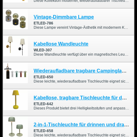
Diese Kollektion moderner, wiederaufladbarer Tischleuchten vereint stilvolles Design mit praktischer Funktionalität und eignet sich perfekt für Wohnungen, Restaurants oder Geschäftsräume. Erhältlich in vier eleganten Farben (Rot, Weiß, Schwarz und Gelb) und fünf einzigartigen Ausführungen bietet sie vielseitige Optionen für unterschiedliche Einrichtungsstile und Vorlieben.
Vintage-Dimmbare Lampe
ETLED-786
Diese Lampe vereint Vintage-Ästhetik mit modernem Komfort und kombiniert ein ABS-Gehäuse, eine LED im Wolframfaden-Stil (2700K) und einen 2000mAh-Akku für langanhaltenden Charme und Funktionalität. Ob Sie nun in einem Café für die richtige Stimmung sorgen oder das Ambiente zu Hause verschönern möchten, dieses Stück verleiht jedem Raum Stil und Wärme.
Kabellose Wandleuchte
WLED-307
Diese Wandleuchte verfügt über ein magnetisches Leuchtmittelsystem für eine einfachere Installation. Sie ist fernbedienbar und für verschiedene Beleuchtungsszenarien geeignet.
Wiederaufladbare tragbare Campinglampe
ETLED-650
Diese leichte, wiederaufladbare Tischleuchte eignet sich sowohl für den Innen- als auch für den Außenbereich und ist ideal, um den Esstisch stilvoll zu verschönern. Sie ist zudem wasserdicht gemäß IP54.
Kabellose, tragbare Tischleuchte für den Innen- und Außenbereich, warmes und RGB-Farblicht
ETLED-642
Dieses Produkt bietet drei Helligkeitsstufen und anpassbare RGB-Farben. Je nach Aufstellungsort können Sie die Farben nach Ihren Wünschen anpassen, was die Bedienung äußerst komfortabel macht.
2-in-1-Tischleuchte für drinnen und draußen, wiederaufladbar und kabellos
ETLED-658
Diese leichte, wiederaufladbare Tischleuchte eignet sich sowohl für den Innen- als auch für den Außenbereich und ist ideal, um den Esstisch stilvoll zu verschönern. Sie ist zudem wasserdicht gemäß IP44.