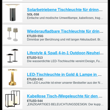
Solarbetriebene Tischleuchte für drinnen und draußen
SOL-558
Einfache und modische Umweltlampe, kabelloses, tragbares Design, langlebig, geeignet für verschiedene Szenen, wie Schlafzimmer, Wohnzimmer, Campingterrasse, Garten, Küche und Esszimmer.
Wiederaufladbare Tischleuchte für drinnen und draußen mit Stoffschirm
ETLED-55G
Dimmbar per Berührung und mit langer Akkulaufzeit. Bis zu 6 Stunden Dauerbetrieb bei maximaler Helligkeit, über 30 Stunden bei minimaler Helligkeit. Die Helligkeit lässt sich per Knopfdruck von 15 % bis 100 % regeln.
Lifestyle & Spaß 4-in-1 Outdoor-Neuheitslampe
ETLED-513
Die wasserdichte LED-Tischleuchte vereint Design, Funktionalität und Technologie. Das Konzept ermöglicht es uns, unser Zuhause mit optimaler Beleuchtung zu genießen und gleichzeitig mehr Abwechslung im Freien zu entdecken.
LED-Tischleuchte in Gold & Lampe in Kupfer/Silber
ETLED-53C
Die LED-Leuchte ist einer unserer Bestseller aus der Nachtlichtserie. Sie erhellt nicht nur dunkle Ecken, sondern verwandelt Räume und verleiht der Inneneinrichtung eine besondere Note, indem sie die Stimmung positiv beeinflusst. Die dimmbare Lampe schafft mit drei Helligkeitsstufen (20 %, 50 %, 100 %) die perfekte Atmosphäre und eignet sich ideal für verschiedene Anlässe wie Filmabende, Gartenpartys, Familienzeit, Dates, Meditation, Yoga oder Weihnachtseinkäufe. Daher kann die LED-Leuchte sowohl als dekorative als auch als stimmungsvolle Beleuchtung in Wohn- und Geschäftsräumen eingesetzt werden.
Kabellose Tisch-/Wegeleuchte für den Außenbereich
ETLED-544
„EINZIGARTIGES BELEUCHTUNGSDESIGN: Der kuppelförmige Diffusor erzeugt ein warmes Licht. Der Metallgriff ist robust und stabil. Die warmweiße Leuchte eignet sich für den Innen- und Außenbereich und ist eine elegante Dekoration, ideal zum Lesen, Trinken, Essen, für Spaziergänge im Dunkeln usw. – eine angenehme Ergänzung für jeden Raum.“