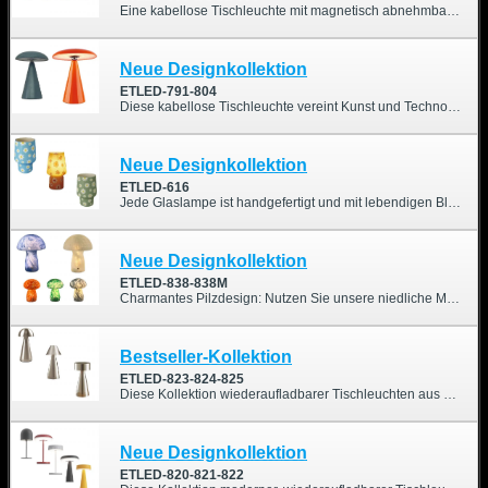
Eine kabellose Tischleuchte mit magnetisch abnehmbarem Kopf, 360°-Drehung und wahlweise wiederaufladbarer oder Solarfunktion.
Neue Designkollektion
ETLED-791-804
Diese kabellose Tischleuchte vereint Kunst und Technologie auf elegante Weise. Sie verfügt über einen magnetischen, drehbaren Schirm und eine Touch-Dimmsteuerung, mit der Sie das Licht stilvoll und präzise gestalten können. Ideal für moderne Wohnungen, Hotels und Cafés, die Wert auf Flexibilität und ein raffiniertes Ambiente legen.
Neue Designkollektion
ETLED-616
Jede Glaslampe ist handgefertigt und mit lebendigen Blumenmustern verziert. Sie spendet nicht nur schönes Licht, sondern sorgt auch für eine fröhliche Atmosphäre. Dank ihres dimmbaren, warmen Lichts und der Möglichkeit zum Aufladen verwandelt sie gewöhnliche Momente in gemütliche, farbenfrohe Erlebnisse.
Neue Designkollektion
ETLED-838-838M
Charmantes Pilzdesign: Nutzen Sie unsere niedliche Mini-Tischlampe in Pilzform, um Ihren Raum zu verschönern.
Bestseller-Kollektion
ETLED-823-824-825
Diese Kollektion wiederaufladbarer Tischleuchten aus Metall vereint stilvolles Design mit praktischer Funktionalität und eignet sich perfekt für Wohnungen, Restaurants oder Geschäftsräume. Erhältlich in drei einzigartigen Ausführungen, bietet sie vielseitige Optionen für unterschiedliche Einrichtungsstile und Vorlieben.
Neue Designkollektion
ETLED-820-821-822