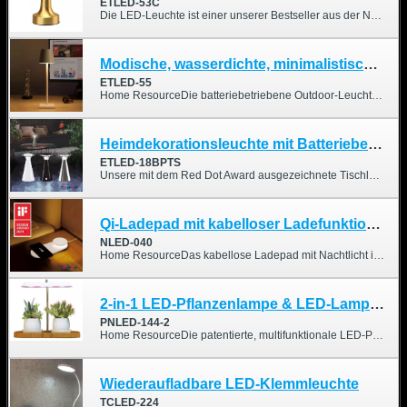
ETLED-53C
Die LED-Leuchte ist einer unserer Bestseller aus der Nachtlichtserie. Sie erhellt nicht nur dunkle Ecken, sondern verwandelt Räume und verleiht der Inneneinrichtung eine besondere Note, indem sie die Stimmung positiv beeinflusst. Die dimmbare Lampe schafft mit drei Helligkeitsstufen (20 %, 50 %, 100 %) die perfekte Atmosphäre und eignet sich ideal für verschiedene Anlässe wie Filmabende, Gartenpartys, Familienzeit, Dates, Meditation, Yoga oder Weihnachtseinkäufe. Daher kann die LED-Leuchte sowohl als dekorative als auch als stimmungsvolle Beleuchtung in Wohn- und Geschäftsräumen eingesetzt werden.
Modische, wasserdichte, minimalistische Touch-Lampe
ETLED-55
Home ResourceDie batteriebetriebene Outdoor-Leuchte „Lifestyle & Fashion“ ist stilvoll und langlebig, besticht durch ihr einzigartiges minimalistisches Design und ihr warmes Licht und passt zu vielen Einrichtungsstilen. Die formschöne Leuchte setzt Akzente, schafft einen Blickfang und erzeugt besondere Effekte. Sie vereint Eleganz und moderne Leichtigkeit und verleiht jedem Raum den letzten Schliff.
Heimdekorationsleuchte mit Batteriebetriebener Sensorleuchte
ETLED-18BPTS
Unsere mit dem Red Dot Award ausgezeichnete Tischleuchte wurde mit einem hochleistungsfähigen COB-LED-Sensor und einem PIR-Sensor ausgestattet. Die neue Serie (Serie 18) sorgt für eine sichere Umgebung für Zuhause, insbesondere für ältere Menschen und Kinder. Dank ihres tragbaren Designs lässt sie sich flexibel an die individuellen Gestaltungswünsche von Wohn- und Geschäftsräumen anpassen.
Qi-Ladepad mit kabelloser Ladefunktion und LED-Nachtlicht
NLED-040
Home ResourceDas kabellose Ladepad mit Nachtlicht ist mit Qi-fähigen Geräten kompatibel. Nutzer profitieren von der praktischen Funktion, einem aufgeräumten Schreibtisch und einer Lösung für Stromausfälle sowie für die Sicherheit von älteren Menschen und Kindern in der Nacht. Das Ladepad eignet sich zudem hervorragend als Werbegeschenk, da es die Aufmerksamkeit der Kunden auf sich zieht. Das kabellose Ladegerät besticht durch sein attraktives, minimalistisches Design und wurde mit dem iF DESIGN AWARD 2021 ausgezeichnet. Dank seiner platzsparenden, energiesparenden, abfallfreien und umweltfreundlichen Eigenschaften überzeugte das Ladepad die 98-köpfige Jury aus unabhängigen Experten weltweit.
2-in-1 LED-Pflanzenlampe & LED-Lampe für Topfpflanzen
PNLED-144-2
Home ResourceDie patentierte, multifunktionale LED-Pflanzenleuchte ist mit ihren zwei Modi – Pflanzen- und Lampenlicht (4000 K) – die perfekte umweltfreundliche und energieeffiziente Lösung für Zuhause oder das Büro. Sie erfüllt die Anforderungen sowohl des Marktes für Pflanzenbeleuchtung als auch des Marktes für Wohn- und Bürobeleuchtung. Dank des höhenverstellbaren Ständers (maximale Höhe: 490 mm) ist sie für verschiedene Pflanzenarten geeignet.
Wiederaufladbare LED-Klemmleuchte
TCLED-224