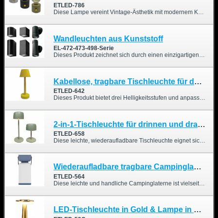
ETLED-786
Diese Lampe vereint Vintage-Ästhetik mit modernem Komfort und kombiniert ein ABS-Gehäuse, eine LED im Wolframfaden-Stil (2700K) und einen 2000mAh-Akku für langanhaltenden Charme und Funktionalität. Ob Sie nun in einem Café für die richtige Stimmung sorgen oder das Ambiente zu Hause verschönern möchten, dieses Stück verleiht jedem Raum Stil und Wärme.
Wandleuchten aus Kunststoff
EL-472-473-498-Serie
Dieses Produkt zeichnet sich durch einen einzigartigen, gitterartigen Licht- und Schatteneffekt aus und bietet im Vergleich zu herkömmlichen Außenleuchten einen unverwechselbaren Stil. Es ist zudem in verschiedenen Designs erhältlich.
Kabellose, tragbare Tischleuchte für den Innen- und Außenbereich, warmes und RGB-Farblicht
ETLED-642
Dieses Produkt bietet drei Helligkeitsstufen und anpassbare RGB-Farben. Je nach Aufstellungsort können Sie die Farben nach Ihren Wünschen anpassen, was die Bedienung äußerst komfortabel macht.
2-in-1-Tischleuchte für drinnen und draußen, wiederaufladbar und kabellos
ETLED-658
Diese leichte, wiederaufladbare Tischleuchte eignet sich sowohl für den Innen- als auch für den Außenbereich und ist ideal, um den Esstisch stilvoll zu verschönern. Sie ist zudem wasserdicht gemäß IP44.
Wiederaufladbare tragbare Campinglampe
ETLED-564
Diese leichte und handliche Campinglaterne ist vielseitig einsetzbar. Sie ist wasserdicht und kann sowohl als Tisch- als auch als Hängelampe verwendet werden.
LED-Tischleuchte in Gold & Lampe in Kupfer/Silber