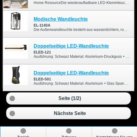
Home ResourceDie wiederaufladbare LED-Klemmleuchte ist mit einem integrierten 1800-mAh-Lithium-Akku ausgestattet, der eine lange Nutzungsdauer ermöglicht. Dank des Micro-USB-Kabels lässt sie sich an jedem USB-Anschluss, Laptop, PC oder jeder Powerbank aufladen. Die Touch-Steuerung mit drei Helligkeitsstufen (100 %, 50 % und 20 %) ermöglicht eine einfache Anpassung an Ihre individuellen Bedürfnisse. Die Leuchte kann problemlos an Schreibtisch, Regal oder Kopfteil des Bettes befestigt werden. Sie eignet sich für Büro, Schlafzimmer, Lese-/Wohnzimmer und viele weitere Räume.
Modische Wandleuchte
EL-1140A
Die Außenwandleuchte besteht aus wasserdichtem, robustem und strapazierfähigem Metall und zeichnet sich durch verbesserte Qualität und hohe Witterungsbeständigkeit aus. Sie ist regen-, schnee- und temperaturbeständig und rostet oder korrodiert auch nach jahrelangem Gebrauch nicht. Außenleuchten für Häuser können auf der Veranda, der Terrasse, im Eingangsbereich, an der Haustür, an der Garage usw. eingesetzt werden und verleihen Ihrem Zuhause Charme. Eine besonders schöne Bereicherung für Ihr Zuhause, egal ob das Licht an oder aus ist.
Doppelseitige LED-Wandleuchte
ELED-121
Ausführung: Schwarz Material: Aluminium-Druckguss + PC Spannung: 100-240 V Lampe: 13W (72 Stück 4000K SMD-LEDs) Lumen: 1020 lm Produktgröße: 260 x 75 x 100 mm IP54 Garantie: 2 Jahre
Doppelseitige LED-Wandleuchte
ELED-501
Ausführung: Schwarz Material: Aluminium + Glas Spannung: 110 V–240 V Lampe: 12W (2*18 SMD-LEDs) Lumen: 555 lm Produktgröße: 108 x 103 x 242 mm IP44 Garantie: 2 Jahre
Seite (1/2)
Nächste Seite