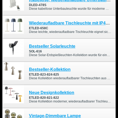
DLED-478S
Diese kabellose Unterbauleuchte wurde für moderne Wohn- und Geschäftsräume entwickelt und vereint praktische Aufbewahrung mit hochwertiger Beleuchtung. Dank der innovativen vertikalen Ladestation können drei Leuchtleisten gleichzeitig geladen werden, ohne dass Ihre Arbeitsflächen unordentlich wirken. Die Leuchte unterstützt RGBCW-Farben sowie die Einstellung von warm- und kaltweißem Licht und ist mit einem hochempfindlichen PIR-Bewegungsmelder und einer magnetischen Befestigung ausgestattet.
Wiederaufladbare Tischleuchte mit IP44-Schutzart und 2-in-1-Design
ETLED-658C
Diese leichte, wiederaufladbare Tischleuchte eignet sich sowohl für den Innen- als auch für den Außenbereich und ist ideal, um den Esstisch stilvoll zu verschönern. Sie ist zudem wasserdicht gemäß IP44.
Bestseller Solarleuchte
SOL-616
Diese Solar-Erdspießleuchten-Kollektion wurde für eine einfache Installation und flexible Platzierung konzipiert und bietet eine effiziente Außenbeleuchtung mit einstellbaren Winkeln und einem kabellosen Design.
Bestseller-Kollektion
ETLED-823-824-825
Diese Kollektion wiederaufladbarer Tischleuchten aus Metall vereint stilvolles Design mit praktischer Funktionalität und eignet sich perfekt für Wohnungen, Restaurants oder Geschäftsräume. Erhältlich in drei einzigartigen Ausführungen, bietet sie vielseitige Optionen für unterschiedliche Einrichtungsstile und Vorlieben.
Neue Designkollektion
ETLED-820-821-822
Diese Kollektion moderner, wiederaufladbarer Tischleuchten vereint stilvolles Design mit praktischer Funktionalität und eignet sich perfekt für Wohnungen, Restaurants oder Geschäftsräume. Erhältlich in vier eleganten Farben (Rot, Weiß, Schwarz und Gelb) und fünf einzigartigen Ausführungen bietet sie vielseitige Optionen für unterschiedliche Einrichtungsstile und Vorlieben.
Vintage-Dimmbare Lampe