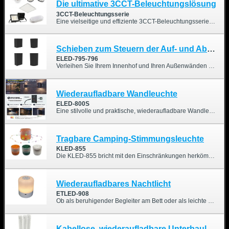
Die ultimative 3CCT-Beleuchtungslösung
3CCT-Beleuchtungsserie
Eine vielseitige und effiziente 3CCT-Beleuchtungsserie für private und gewerbliche Anwendungen. Dank der wählbaren Farbtemperatur in einer einzigen Leuchte ermöglicht diese Serie den einfachen Wechsel zwischen warmweißem, neutralweißem und kaltweißem Licht – ganz nach Bedarf und Umgebung. Von Downlights und Paneelleuchten über Fluter und Wandleuchten bis hin zu Hallenstrahlern bietet die Serie flexible Beleuchtungslösungen und vereinfacht gleichzeitig die Lagerhaltung.
Schieben zum Steuern der Auf- und Abwärtsbeleuchtung
ELED-795-796
Verleihen Sie Ihrem Innenhof und Ihren Außenwänden ein faszinierendes Licht- und Schattenspiel! Diese moderne, minimalistische LED-Außenwandleuchte revolutioniert die traditionelle Festbeleuchtung. Dank des innovativen „Schiebereglers“ können Sie die Lichtform ganz individuell gestalten. Sie besticht nicht nur durch ihr elegantes und vielseitiges Design, sondern dank der hohen Schutzart IP65 ist sie auch für raue Witterungsbedingungen bestens geeignet. Die perfekte Wahl, um die Optik von Wohn- und Geschäftsgebäuden aufzuwerten.
Wiederaufladbare Wandleuchte
ELED-800S
Eine stilvolle und praktische, wiederaufladbare Wandleuchte für den Innen- und Außenbereich. Ausgestattet mit einem integrierten PIR-Bewegungsmelder und Schutzart IP44, sorgt diese Leuchte für automatische Beleuchtung von Wegen, Eingängen, Gärten, Balkonen und Fluren – ganz ohne komplizierte Verkabelung. Der moderne Auf- und Abwärtslichteffekt schafft eine warme, stimmungsvolle Atmosphäre und erhöht gleichzeitig Sicherheit und Komfort.
Tragbare Camping-Stimmungsleuchte
KLED-855
Die KLED-855 bricht mit den Einschränkungen herkömmlicher Campinglaternen und verbirgt in ihrem kompakten Gehäuse ein funkelndes Sternenlicht. Ziehen Sie einfach die versteckte Lichterkette heraus, um Ihr Zelt, Ihren Pavillon oder Ihre Gartenparty im Handumdrehen in eine romantische und warme Atmosphäre zu tauchen. Im eingezogenen Zustand verwandelt sich die Lampe mühelos in eine Tischleuchte mit sanftem, stimmungsvollem Licht. Diese innovative Beleuchtungslösung vereint Ästhetik und Funktionalität und bietet Ihnen ein völlig neues visuelles Erlebnis – sowohl bei Ihren Outdoor-Abenteuern als auch im Alltag.
Wiederaufladbares Nachtlicht
ETLED-908
Ob als beruhigender Begleiter am Bett oder als leichte Beleuchtungslösung für Wochenendausflüge beim Camping – das wiederaufladbare Nachtlicht ETLED-908 passt sich nahtlos Ihrem Lebensstil an. Dank intuitiver Touch-Bedienung, flexibler Helligkeitseinstellungen und außergewöhnlicher Portabilität ist dieses Nachtlicht perfekt geeignet für entspannte Stunden zu Hause und den aktiven, naturverbundenen australischen Lebensstil.
Kabellose, wiederaufladbare Unterbauleuchte