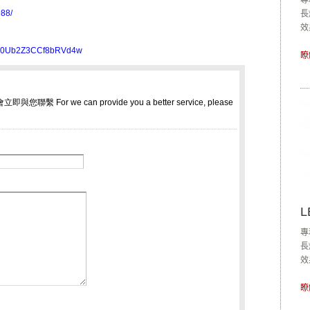
專
88/
長
效
Gdn0Ub2Z3CCf8bRVd4w
瞭
L
專
長
效
瞭