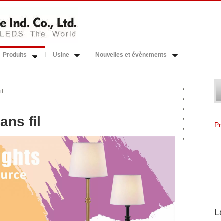
Produits
Usine
Nouvelles et évènements
il
ns fil
P
L