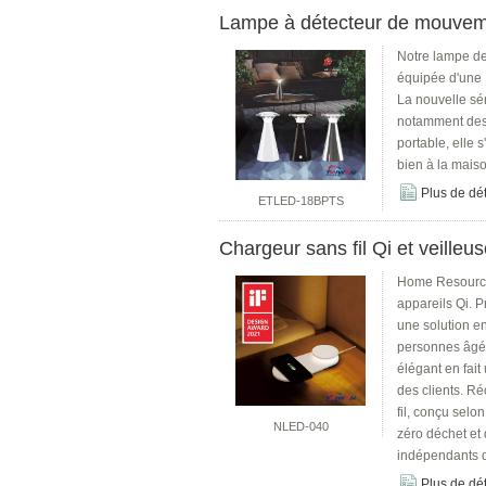
Lampe à détecteur de mouvemen
Notre lampe de
équipée d'une 
La nouvelle sér
notamment des 
portable, elle 
bien à la mais
Plus de dét
ETLED-18BPTS
Chargeur sans fil Qi et veille
Home ResourceL
appareils Qi. P
une solution en
personnes âgées
élégant en fait
des clients. 
fil, conçu selo
NLED-040
zéro déchet et 
indépendants d
Plus de dét