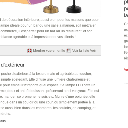
p
p
l
t de décoration intérieure, aussi bien pour les maisons que pour
Ce
 lampe idéale pour un bar ou une salle à manger, et il mettra en
es
 commerce, il est parfait pour un bar ou un restaurant, et son
éc
mbiance agréable et à impressionner vos clients !
gr
la
Montrer vue en grille
Voir la liste Voir
l'
ré
d'extérieur
Vo
poche d'extérieur, à la texture mate et agréable au toucher,
 simple et élégant. Elle diffuse une lumière chaleureuse et
le pour embellir n'importe quel espace. Sa lampe LED offre un
rme, doux et anti-éblouissant, préservant ainsi vos yeux. Elle est
ire, manger, se promener le soir, etc. Munie d'une poignée, elle
endue dans un couloir ou une cour, ou simplement portée à la
ilise aussi bien dans les chambres, les couloirs, en camping, et
ndroits.
ails