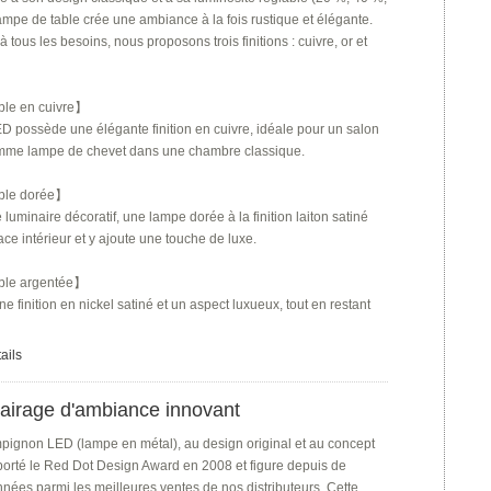
ampe de table crée une ambiance à la fois rustique et élégante.
 tous les besoins, nous proposons trois finitions : cuivre, or et
le en cuivre】
D possède une élégante finition en cuivre, idéale pour un salon
omme lampe de chevet dans une chambre classique.
ble dorée】
luminaire décoratif, une lampe dorée à la finition laiton satiné
ce intérieur et y ajoute une touche de luxe.
ble argentée】
e finition en nickel satiné et un aspect luxueux, tout en restant
ails
irage d'ambiance innovant
ignon LED (lampe en métal), au design original et au concept
porté le Red Dot Design Award en 2008 et figure depuis de
ées parmi les meilleures ventes de nos distributeurs. Cette