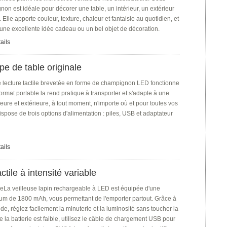
n est idéale pour décorer une table, un intérieur, un extérieur
Elle apporte couleur, texture, chaleur et fantaisie au quotidien, et
 une excellente idée cadeau ou un bel objet de décoration.
ails
 de table originale
 lecture tactile brevetée en forme de champignon LED fonctionne
format portable la rend pratique à transporter et s'adapte à une
érieure et extérieure, à tout moment, n'importe où et pour toutes vos
 dispose de trois options d'alimentation : piles, USB et adaptateur
ails
tile à intensité variable
a veilleuse lapin rechargeable à LED est équipée d'une
hium de 1800 mAh, vous permettant de l'emporter partout. Grâce à
, réglez facilement la minuterie et la luminosité sans toucher la
 la batterie est faible, utilisez le câble de chargement USB pour