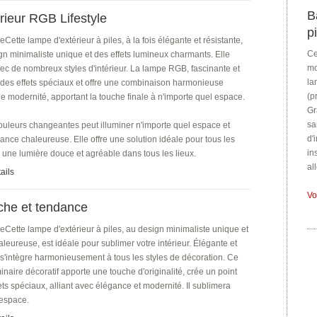
B
rieur RGB Lifestyle
p
tte lampe d'extérieur à piles, à la fois élégante et résistante,
Ce
gn minimaliste unique et des effets lumineux charmants. Elle
mo
ec de nombreux styles d'intérieur. La lampe RGB, fascinante et
la
des effets spéciaux et offre une combinaison harmonieuse
(p
e modernité, apportant la touche finale à n'importe quel espace.
Gr
sa
uleurs changeantes peut illuminer n'importe quel espace et
d'
nce chaleureuse. Elle offre une solution idéale pour tous les
in
e une lumière douce et agréable dans tous les lieux.
al
ails
Vo
nche et tendance
ette lampe d'extérieur à piles, au design minimaliste unique et
aleureuse, est idéale pour sublimer votre intérieur. Élégante et
e s'intègre harmonieusement à tous les styles de décoration. Ce
naire décoratif apporte une touche d'originalité, crée un point
fets spéciaux, alliant avec élégance et modernité. Il sublimera
 espace.