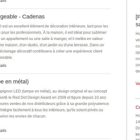
ails
geable - Cadenas
[
s
 est un excellent élément de décoration intérieure, tant pour les
e pour les professionnels. À la maison, il est idéal pour sublimer
Ho
 un appartement ou une salle à manger, et il mettra en valeur
ve
une maison, d'un studio, d'un jardin ou d'une terrasse. Dans un
co
clairage décoratif contribuera à créer une expérience client
op
morable.
co
co
ails
de
e en métal)
Vo
ignon LED (lampe en métal), au design original et au concept
porté le Red Dot Design Award en 2008 et figure depuis 10 ans
leures ventes de nos distributeurs grâce à sa grande polyvalence.
C
'intègre facilement à tous les intérieurs, qu'ils soient privés ou
Ho
elon les envies de chacun.
14
Di
ails
ke