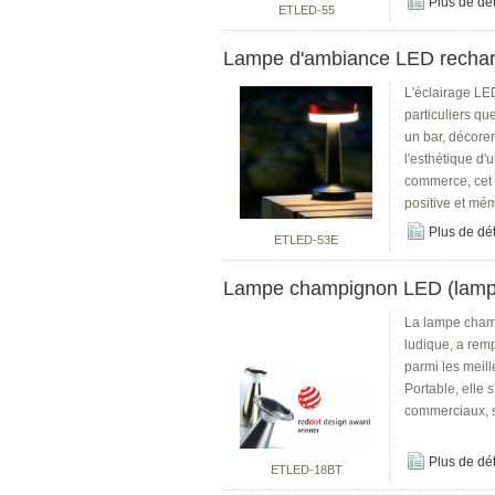
Plus de dét
ETLED-55
Lampe d'ambiance LED rechar
L'éclairage LED
particuliers qu
un bar, décorer
l'esthétique d'
commerce, cet é
positive et mé
Plus de dét
ETLED-53E
Lampe champignon LED (lamp
La lampe champ
ludique, a rem
parmi les meil
Portable, elle s
commerciaux, s
Plus de dét
ETLED-18BT