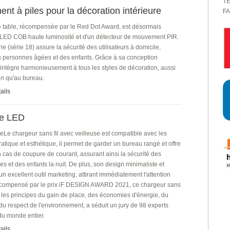
TE
t à piles pour la décoration intérieure
FA
 table, récompensée par le Red Dot Award, est désormais
LED COB haute luminosité et d'un détecteur de mouvement PIR.
ie (série 18) assure la sécurité des utilisateurs à domicile,
personnes âgées et des enfants. Grâce à sa conception
s'intègre harmonieusement à tous les styles de décoration, aussi
on qu'au bureau.
ails
use LED
e chargeur sans fil avec veilleuse est compatible avec les
ratique et esthétique, il permet de garder un bureau rangé et offre
 cas de coupure de courant, assurant ainsi la sécurité des
 et des enfants la nuit. De plus, son design minimaliste et
 un excellent outil marketing, attirant immédiatement l'attention
Récompensé par le prix iF DESIGN AWARD 2021, ce chargeur sans
n les principes du gain de place, des économies d'énergie, du
du respect de l'environnement, a séduit un jury de 98 experts
u monde entier.
ails