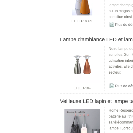
lampe champigno
ou un magasin. 
constitue ainsi
ETLED-18BPT
Plus de dét
Lampe d'ambiance LED et lampe
Notre lampe de
sur piles. Son 
utilisation int
activités. Elle
secteur.
Plus de dét
ETLED-18F
Veilleuse LED lapin et lampe tac
Home ResourceL
batterie au lit
sa télécommande
lampe ! Lorsque