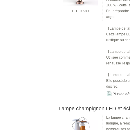
100 %), cette l
Pour répondre à
ETLED-53D
argent.
【Lampe de tab
Cette lampe LE
rustique ou c
【Lampe de ta
Utilisée comme 
rehausse l'espa
【Lampe de ta
Elle possède un
discret.
Plus de dét
Lampe champignon LED et écla
La lampe champ
ludique, a rem
nombreuses ann