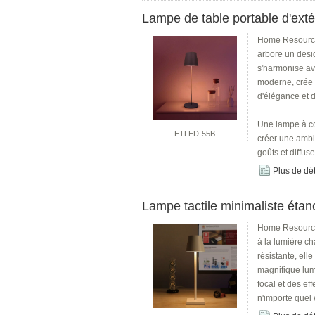
Lampe de table portable d'exté
Home ResourceCe
arbore un desi
s'harmonise av
moderne, crée 
d'élégance et d
Une lampe à co
ETLED-55B
créer une ambia
goûts et diffus
Plus de dét
Lampe tactile minimaliste éta
Home ResourceC
à la lumière ch
résistante, ell
magnifique lumi
focal et des ef
n'importe quel