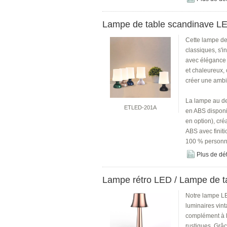
Lampe de table scandinave LED
Cette lampe de
classiques, s'i
avec élégance c
et chaleureux, 
créer une ambi
La lampe au de
ETLED-201A
en ABS disponi
en option), cr
ABS avec finiti
100 % personn
Plus de dét
Lampe rétro LED / Lampe de ta
Notre lampe LE
luminaires vint
complément à la
rustiques. Grâc