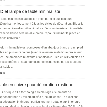
 et lampe de table minimaliste
 table minimaliste, au design intemporel et aux couleurs
ntègre harmonieusement à tous les styles de décoration. Elle allie
harme rétro et esprit minimaliste. Dans un intérieur minimaliste
cette veilleuse sera un allié précieux pour illuminer la pièce et
ance conviviale.
sign minimaliste est composée d'un abat-jour blanc et d'un pied
ble en plusieurs coloris (avec revêtement métallique protecteur
éant une ambiance relaxante et apaisante. Pied en ABS ou pied en
ons soignées, et abat-jour disponibles dans toutes les couleurs,
alisables.
ails
ble en cuivre pour décoration rustique
D rustique allie technologie d'éclairage et éléments de
age/modernes du milieu du siècle, ce qui en fait un excellent
 décoration intérieure, particulièrement adapté aux intérieurs
e à son design classique et à sa luminosité réglable (20 %, 40 %,