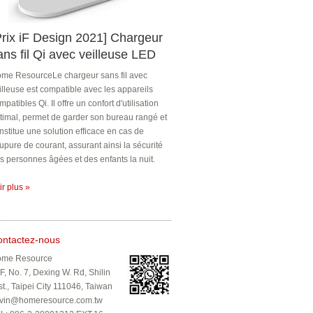
Prix iF Design 2021] Chargeur
ans fil Qi avec veilleuse LED
me ResourceLe chargeur sans fil avec
illeuse est compatible avec les appareils
mpatibles Qi. Il offre un confort d'utilisation
timal, permet de garder son bureau rangé et
nstitue une solution efficace en cas de
upure de courant, assurant ainsi la sécurité
s personnes âgées et des enfants la nuit.
ir plus »
ontactez-nous
me Resource
F, No. 7, Dexing W. Rd, Shilin
st., Taipei City 111046, Taiwan
vin@homeresource.com.tw