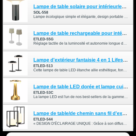
Lampe de table solaire pour intérieur/extérieur
SOL-558
Lampe écologique simple et élégante, design portable sans fil, durable, adaptée à diverses scènes, telles que la chambre à coucher, le salon, la terrasse de camping, le jardin, la cuisine et la salle à manger.
Lampe de table rechargeable pour intérieur/extérieur avec abat-jour en tissu
ETLED-55G
Réglage tactile de la luminosité et autonomie longue durée. Jusqu'à 6 heures d'utilisation continue à luminosité maximale et plus de 30 heures à luminosité minimale. La luminosité se règle de 15 % à 100 % par simple pression.
Lampe d'extérieur fantaisie 4 en 1 Lifestyle & Fun
ETLED-513
Cette lampe de table LED étanche allie esthétique, fonctionnalité et technologie. Son concept permet de profiter d'un éclairage optimal à la maison et d'explorer davantage les activités de plein air.
Lampe de table LED dorée et lampe cuivre/argent
ETLED-53C
La lampe LED est l'un de nos best-sellers de la gamme de veilleuses. Elle illumine les coins sombres et transforme l'espace, apportant une touche d'élégance à votre décoration intérieure et influençant positivement l'ambiance. Grâce à ses trois niveaux de luminosité (20 %, 50 % et 100 %), cette lampe à intensité variable crée l'atmosphère idéale pour différentes occasions : soirées cinéma, dîners en plein air, moments en famille, rendez-vous amoureux, méditation, yoga, shopping pendant les fêtes… Elle peut ainsi servir de lumière décorative ou d'éclairage d'ambiance, aussi bien pour les particuliers que pour les professionnels.
Lampe de table/de chemin sans fil d'extérieur
ETLED-544
« DESIGN D'ÉCLAIRAGE UNIQUE : Grâce à son diffuseur en forme de dôme, cette lampe crée une lumière chaude et chaleureuse. Sa poignée en métal est robuste et résistante. Adaptée à une utilisation intérieure ou extérieure, sa lumière blanche chaude apportera une touche d'élégance à votre décoration. Idéale pour lire, boire un verre, manger, se promener le soir, etc., elle s'intègre harmonieusement à tous les espaces. »