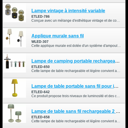
Lampe vintage à intensité variable
ETLED-786
Conçue avec un mélange d'esthétique vintage et de commodité moderne, cette lampe combine un boîtier en ABS, une LED de style filament de tungstène (2700K) et une batterie de 2000 mAh pour un charme et une fonctionnalité durables. Que ce soit pour créer une ambiance dans un café ou pour rehausser l'atmosphère de votre maison, cet objet apporte à la fois style et chaleur à n'importe quel espace.
Applique murale sans fil
WLED-307
Cette applique murale est dotée d'un système d'ampoule magnétique pour une installation simplifiée. Elle est compatible avec une télécommande et s'adapte à différents environnements lumineux.
Lampe de camping portable rechargeable
ETLED-650
Cette lampe de table rechargeable et légère convient aussi bien à l'intérieur qu'à l'extérieur et est idéale pour agrémenter votre table à manger. Elle est également étanche grâce à son indice de protection IP54.
Lampe de table portable sans fil pour intérieur et extérieur, couleurs chaudes et RGB
ETLED-642
Ce produit propose trois niveaux de luminosité et des couleurs RVB réglables. Vous pouvez personnaliser les couleurs selon vos préférences et son emplacement, ce qui le rend très pratique.
Lampe de table sans fil rechargeable 2 en 1 pour intérieur et extérieur
ETLED-658
Cette lampe de table rechargeable et légère convient aussi bien à l'intérieur qu'à l'extérieur et est idéale pour agrémenter votre table à manger. Elle est également étanche grâce à son indice de protection IP44.