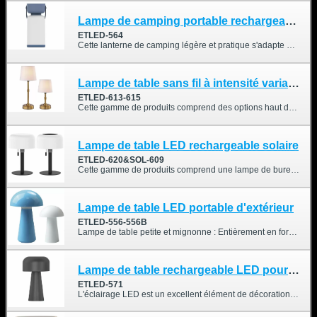
Lampe de camping portable rechargeable
ETLED-564
Cette lanterne de camping légère et pratique s'adapte à différents environnements. Étanche, elle peut servir de lampe de table ou de lampe suspendue.
Lampe de table sans fil à intensité variable avec abat-jour en tissu
ETLED-613-615
Cette gamme de produits comprend des options haut de gamme et d'entrée de gamme. Il s'agit d'une lampe de style vintage avec ampoule intégrée et chargement USB-C, idéale pour une utilisation sur une table à manger, une table de chevet ou un bureau.
Lampe de table LED rechargeable solaire
ETLED-620&SOL-609
Cette gamme de produits comprend une lampe de bureau solaire et une lampe de bureau rechargeable. Toutes deux se rechargent via USB-C et sont parfaitement étanches, ce qui les rend idéales pour une utilisation intérieure et extérieure : chambres, salons, terrasses de camping, jardins, salles à manger, etc.
Lampe de table LED portable d'extérieur
ETLED-556-556B
Lampe de table petite et mignonne : Entièrement en forme de champignon, sa surface lisse diffuse une lumière douce et agréable. Placée dans n’importe quelle pièce, cette lampe sublimera votre intérieur. Équipée d’une LED de haute qualité, elle offre un éclairage sans scintillement ni éblouissement. Économe en énergie, elle contribue à la protection de l’environnement.
Lampe de table rechargeable LED pour intérieur/extérieur
ETLED-571
L'éclairage LED est un excellent élément de décoration intérieure, tant pour les particuliers que pour les professionnels. À la maison, il est idéal pour sublimer un bar, décorer un appartement ou une salle à manger, et rehausse l'esthétique d'une maison, d'un studio, d'un jardin ou d'une terrasse. Dans un espace commercial, il contribue à créer une expérience client positive et mémorable.