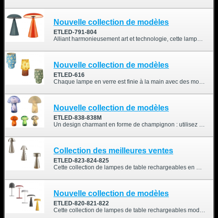
Nouvelle collection de modèles
ETLED-791-804
Alliant harmonieusement art et technologie, cette lampe de table sans fil est dotée d'un abat-jour magnétique pivotant et d'une commande tactile de variation d'intensité, vous permettant de moduler la lumière avec élégance et précision. Idéale pour les intérieurs contemporains, les hôtels et les cafés en quête de flexibilité et d'une ambiance raffinée.
Nouvelle collection de modèles
ETLED-616
Chaque lampe en verre est finie à la main avec des motifs floraux éclatants, diffusant une lumière magnifique et créant une ambiance joyeuse. Grâce à sa douce lumière chaude et modulable et à sa batterie rechargeable, elle transforme les moments ordinaires en instants chaleureux et colorés.
Nouvelle collection de modèles
ETLED-838-838M
Un design charmant en forme de champignon : utilisez notre adorable mini lampe de table pour embellir votre espace avec sa ravissante forme de champignon.
Collection des meilleures ventes
ETLED-823-824-825
Cette collection de lampes de table rechargeables en métal allie un design élégant à une fonctionnalité pratique, idéale pour les maisons, les restaurants ou les espaces commerciaux. Disponible en trois styles uniques, elle offre des options polyvalentes pour s'adapter à différents intérieurs et préférences.
Nouvelle collection de modèles
ETLED-820-821-822
Cette collection de lampes de table rechargeables modernes allie un design élégant à une fonctionnalité pratique, idéale pour les maisons, les restaurants ou les espaces commerciaux. Disponible en quatre couleurs élégantes (rouge, blanc, noir et jaune) et cinq styles uniques, elle offre des options polyvalentes pour s'adapter à différents intérieurs et préférences.