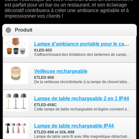
est parfait pour un bar ou un restaurant, et son éclairage
décoratif contribuera à créer une ambiance agréable et à
impressionner vos clients !
Produit
Lampe d'ambiance portable pour le camping
KLED-855
S'affranchissant des limitations des lanternes de camping traditionnelles, la KLED-855 dissimule astucieusement une douce lueur étoilée dans son format compact. Il suffit de tirer sur la guirlande lumineuse cachée pour créer instantanément une ambiance romantique et chaleureuse sous votre tente, votre auvent ou lors de vos réunions en plein air. Une fois la guirlande rétractée, elle se transforme en un clin d'œil en lampe de table diffusant une lumière douce et tamisée. Alliant esthétique et fonctionnalité, cette solution d'éclairage innovante offre une expérience visuelle inédite, aussi bien pour vos explorations en pleine nature que pour votre quotidien.
Veilleuse rechargeable
ETLED-908
De la veilleuse réconfortante à la lampe de chevet idéale pour vos escapades camping du week-end, la veilleuse rechargeable ETLED-908 s'adapte à votre style de vie. Grâce à son design tactile intuitif, ses réglages d'éclairage flexibles et son exceptionnelle portabilité, cette veilleuse est parfaite pour se détendre à la maison comme pour profiter pleinement du mode de vie australien, actif et tourné vers le plein air.
Lampe de table rechargeable 2 en 1 IP44
ETLED-658C
Cette lampe de table rechargeable et légère convient aussi bien à l'intérieur qu'à l'extérieur et est idéale pour agrémenter votre table à manger. Elle est également étanche grâce à son indice de protection IP44.
Lampe de table rechargeable IP44
ETLED-898 et SOL-898
Lampe de table sans fil avec tête magnétique détachable, rotation à 360° et double option d'alimentation (rechargeable ou solaire).