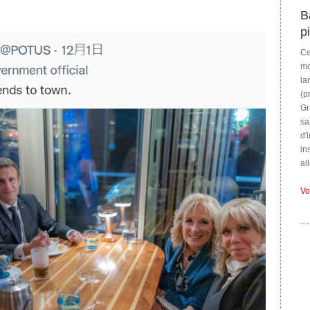
B
p
Ce
mo
la
(p
Gr
sa
d'
in
al
Vo