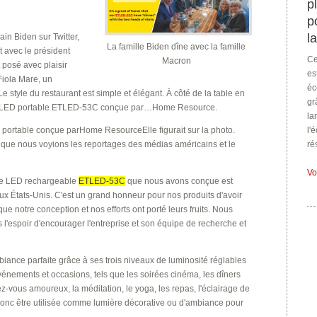
p
p
l
in Biden sur Twitter,
La famille Biden dîne avec la famille
t avec le président
Ce
Macron
t posé avec plaisir
es
Fiola Mare, un
éc
tyle du restaurant est simple et élégant. À côté de la table en
gr
ampe LED portable ETLED-53C conçue par…Home Resource.
la
portable conçue parHome ResourceElle figurait sur la photo.
l'
e que nous voyions les reportages des médias américains et le
ré
Vo
pe LED rechargeable
ETLED-53C
que nous avons conçue est
ux États-Unis. C'est un grand honneur pour nos produits d'avoir
que notre conception et nos efforts ont porté leurs fruits. Nous
s l'espoir d'encourager l'entreprise et son équipe de recherche et
ance parfaite grâce à ses trois niveaux de luminosité réglables
vénements et occasions, tels que les soirées cinéma, les dîners
ez-vous amoureux, la méditation, le yoga, les repas, l'éclairage de
donc être utilisée comme lumière décorative ou d'ambiance pour