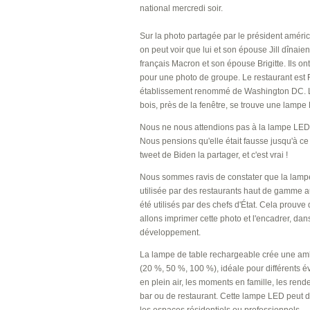
national mercredi soir.
Sur la photo partagée par le président américa
on peut voir que lui et son épouse Jill dînaien
français Macron et son épouse Brigitte. Ils on
pour une photo de groupe. Le restaurant est 
établissement renommé de Washington DC. Le s
bois, près de la fenêtre, se trouve une l
Nous ne nous attendions pas à la lampe LED 
Nous pensions qu'elle était fausse jusqu'à c
tweet de Biden la partager, et c'est vrai !
Nous sommes ravis de constater que la lam
utilisée par des restaurants haut de gamme a
été utilisés par des chefs d'État. Cela prouve 
allons imprimer cette photo et l'encadrer, dan
développement.
La lampe de table rechargeable crée une ambi
(20 %, 50 %, 100 %), idéale pour différents é
en plein air, les moments en famille, les rend
bar ou de restaurant. Cette lampe LED peut 