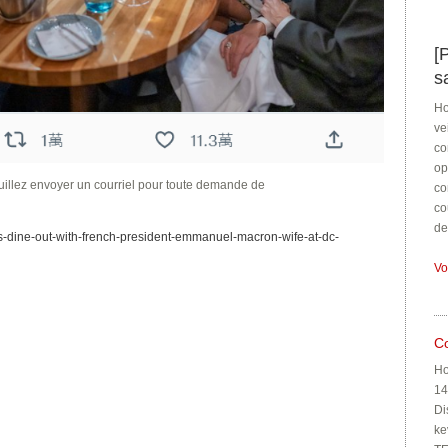
[
s
Ho
ve
co
op
uillez envoyer un courriel pour toute demande de
co
co
de
s-dine-out-with-french-president-emmanuel-macron-wife-at-dc-
Vo
C
Ho
14
Di
ke