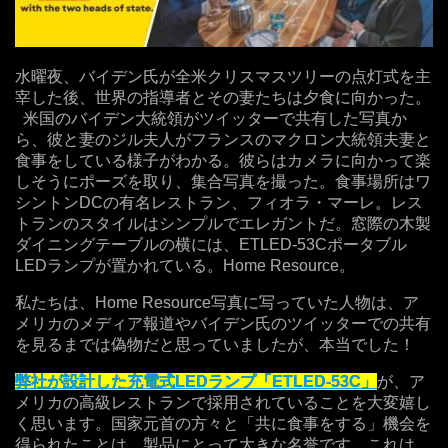
水曜夜、バイデン氏が全米クリスマスツリーの点灯式を主
宰した後、世界の指導者とその妻たちは夕食に向かった。
米国のバイデン大統領がツイッターで共有した写真か
ら、彼と妻のジル夫人がフランスのマクロン大統領夫妻と
食事をしている様子がわかる。彼らはカメラに向かって楽
しそうにポーズを取り、集合写真を撮った。食事場所はワ
シントンDCの有名レストラン、フィオラ・マーレ。レス
トランのスタイルはシンプルでエレガントだ。窓際の木製
ダイニングテーブルの横には、ETLED-53Cポータブル
LEDランプが置かれている。Home Resource。
私たちは、Home Resource写真に写っていた人物は、ア
メリカのメディア報道やバイデン氏のツイッターでの共有
を見るまでは偽物だと思っていましたが、本当でした！
弊社が設計した充電式LEDランプ「ETLED-53C」
が、ア
メリカの高級レストランで採用されていることを大変嬉し
く思います。国家元首の方々と「共に食事をする」機会を
得られたことは、製品にとって大きな名誉です。これは、