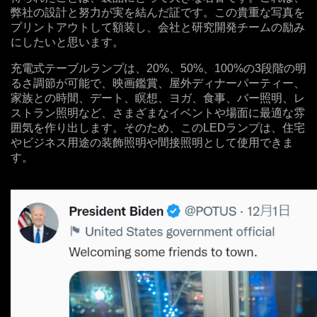
弊社の設計と努力が実を結んだ証です。この貴重な写真を
プリントアウトして額装し、会社と研究開発チームの励み
にしたいと思います。
充電式テーブルランプは、20%、50%、100%の3段階の明
るさ調節が可能で、映画鑑賞、屋外ディナーパーティー、
家族との時間、デート、瞑想、ヨガ、食事、バー照明、レ
ストラン照明など、さまざまなイベントや場面に最適な雰
囲気を作り出します。そのため、このLEDランプは、住宅
やビジネス用途の装飾照明や間接照明として使用できま
す。