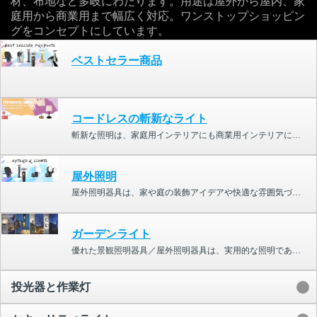
材、布地など多岐にわたります。用途は屋外から屋内、家
庭用から商業用まで幅広く対応。ワンストップショッピン
グをコンセプトにしています。
ベストセラー商品
コードレスの斬新なライト
斬新な照明は、家庭用インテリアにも商業用インテリアにも最適なデザイン要素です。家庭用としては、理想的なホームバー照明やダイニングルームの照明として活用でき、家の美観を高めてくれます。商業用としては、バーやレストランの照明として最適で、装飾的な照明は顧客体験に良い影響を与え、印象に残る空間を演出するのに役立ちます。
屋外照明
屋外照明器具は、家や庭の装飾アイデアや快適な雰囲気づくりにおいて重要な役割を果たします。当社の屋外照明器具には、スポットライト、ソーラーガーデンライト、ウォールライト（ブラケットライト）、モーションセンサーライト、屋外ランタン、セキュリティライト、LED投光器、デッキライトなど、さまざまなタイプの景観照明やガーデンライトが含まれています。ご自宅や庭のプロジェクト、景観照明プロジェクト、配電計画に合わせて、「ガーデンライト＆ウォールライト」、「投光器＆作業灯」、「セキュリティライト」などのカテゴリをご確認ください。
ガーデンライト
優れた景観照明器具／屋外照明器具は、実用的な照明であるだけでなく、魅力的な装飾品でもあります。Home Resourceガーデンライト／ウォールライトシリーズには、屋外用ランタン、各種ウォールランプ、ボラード、スパイクライトなどがあります。スタイリッシュでモダンなデザインのこれらのライトは、屋外空間の景観を向上させ、ガーデンバー、ガーデンパス、ガーデンルーム、ガーデンランドスケープなどのアイデアに役立ちます。
投光器と作業灯