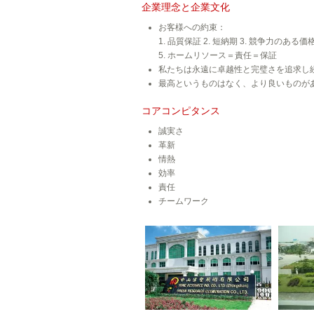
企業理念と企業文化
お客様への約束：
1. 品質保証 2. 短納期 3. 競争力のある
5. ホームリソース＝責任＝保証
私たちは永遠に卓越性と完璧さを追求し
最高というものはなく、より良いものが
コアコンピタンス
誠実さ
革新
情熱
効率
責任
チームワーク