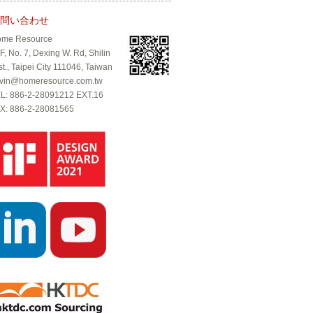
問い合わせ
me Resource
F, No. 7, Dexing W. Rd, Shilin
st., Taipei City 111046, Taiwan
vin@homeresource.com.tw
L: 886-2-28091212 EXT.16
X: 886-2-28081565