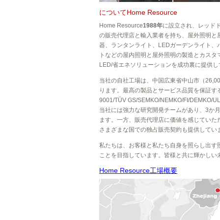
についてHome Resource
Home Resource
1988年
に設立され、レッド
の販売代理店と輸入業者を持ち、屋外照明と
器、ランタンライト、LEDガーデンライト
トなどの屋内照明と屋外照明の製造とカスタマ
LED/省エネソリューションを成功裏に提供
当社の自社工場は、中国広東省中山市（26,0
ります。最高の製品とサービス品質を保証する
9001/TÜV GS/SEMKO/NEMKO/FI/
当社には強力な研究開発チームがあり、3か月
ます。一方、販売代理店に価値を感じていただく
さまざまな国での独占販売契約も提供してい
私たちは、お客様と私たち自身を照らし出す
ことを目指しています。皆様と共に輝かしい
Home Resource工場概要