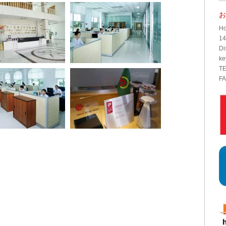
お
Ho
14
Di
ke
TE
FA