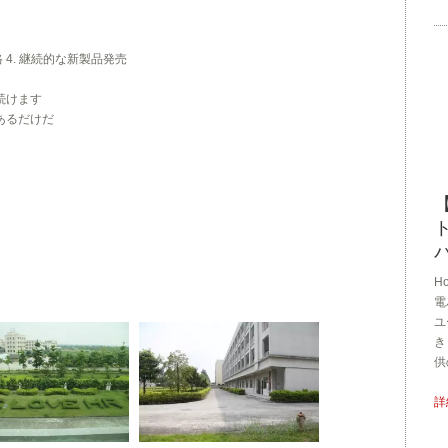
価格 4. 継続的な新製品発売
続けます
あるだけだ
【
H
電
ユ
き
供
詳