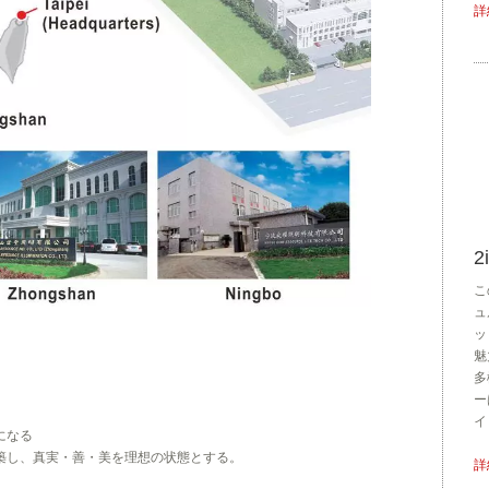
詳
2
こ
ュ
ッ
魅
多
ー
イ
になる
築し、真実・善・美を理想の状態とする。
詳