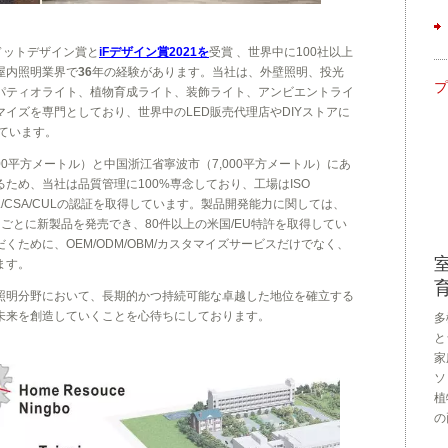
ドットデザイン賞と
iFデザイン賞2021を
受賞 、世界中に100社以上
屋内照明業界で
3​​6
年の経験があります。当社は、外壁照明、投光
プ
、パティオライト、植物育成ライト、装飾ライト、アンビエントライ
イズを専門としており、世界中のLED販売代理店やDIYストアに
しています。
00平方メートル）と中国浙江省寧波市（7,000平方メートル）にあ
ため、当社は品質管理に100%専念しており、工場はISO
DEMKO/UL/CSA/CULの認証を取得しています。製品開発能力に関しては、
ごとに新製品を発売でき、80件以上の米国/EU特許を取得してい
ために、OEM/ODM/OBM/カスタマイズサービスだけでなく、
ます。
照明分野において、長期的かつ持続可能な卓越した地位を確立する
未来を創造していくことを心待ちにしております。
多
と
家
ソ
植
の