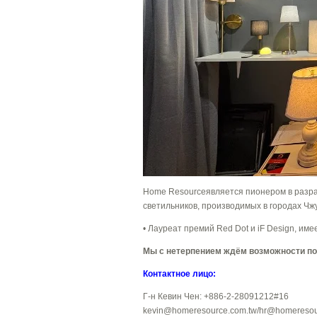
Home Resourceявляется пионером в разра
светильников, производимых в городах Чжу
• Лауреат премий Red Dot и iF Design, и
Мы с нетерпением ждём возможности посе
Контактное лицо:
Г-н Кевин Чен: +886-2-28091212#16
kevin@homeresource.com.tw/hr@homeresou