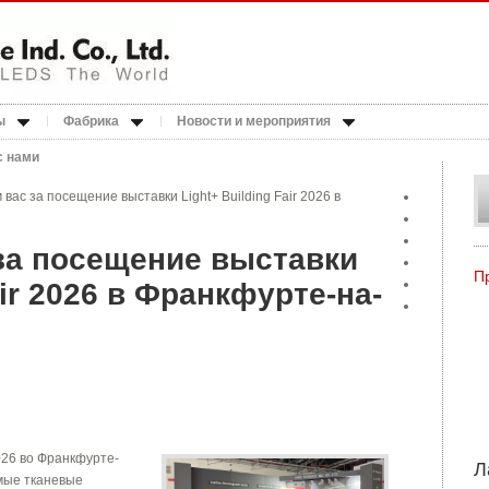
ы
Фабрика
Новости и мероприятия
с нами
 вас за посещение выставки Light+ Building Fair 2026 в
за посещение выставки
П
air 2026 в Франкфурте-на-
.
2026 во Франкфурте-
Л
мые тканевые