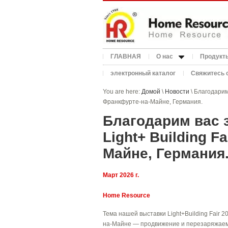
ГЛАВНАЯ
О нас
Продукт
электронный каталог
Свяжитесь 
You are here:
Домой
\
Новости
\ Благодарим
Франкфурте-на-Майне, Германия.
Благодарим вас 
Light+ Building F
Майне, Германия
Март 2026 г.
Home Resource
Тема нашей выставки Light+Building Fair 
на-Майне — продвижение и перезаряжае