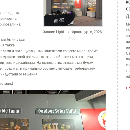
к
с
спроводных
д
льников на
рировали на
Мн
св
Здание Light+ во Франкфурте, 2026
эк
год.
26 мы были рады
дл
, а также
ре
телями и потенциальными клиентами со всего мира. Кроме
Св
редставителей различных отраслей, таких как оптовики,
по
ортеры и дизайнеры. На основе этих отзывов мы будем
св
е продукты, максимально соответствующие требованиям
та
 индустрии освещения.
оф
тильник
】
По