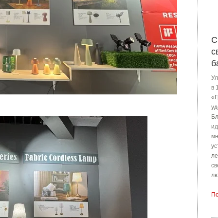
С
с
б
Ул
в 
«Г
уд
Бл
ид
мн
ус
ле
св
лю
По