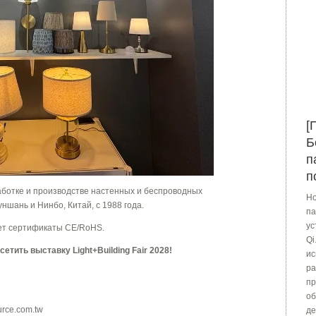
[
Б
п
п
ботке и производстве настенных и беспроводных
Ho
ншань и Нинбо, Китай, с 1988 года.
па
ус
меет сертификаты CE/RoHS.
Qi
тить выставку Light+Building Fair 2028!
ис
ра
пр
об
rce.com.tw
де