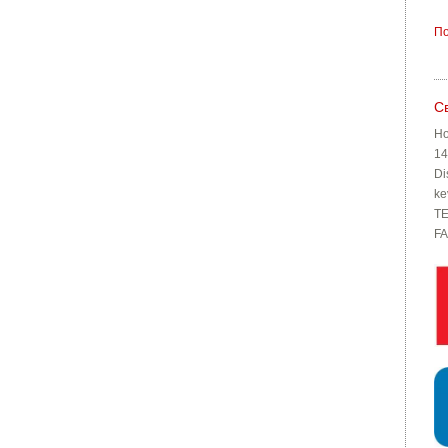
По
С
Ho
14
Di
ke
TE
FA