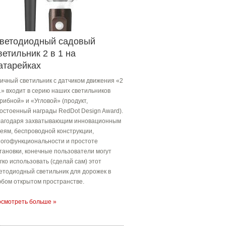
ветодиодный садовый
ветильник 2 в 1 на
атарейках
ичный светильник с датчиком движения «2
1» входит в серию наших светильников
рибной» и «Угловой» (продукт,
остоенный награды RedDot Design Award).
агодаря захватывающим инновационным
еям, беспроводной конструкции,
огофункциональности и простоте
тановки, конечные пользователи могут
гко использовать (сделай сам) этот
етодиодный светильник для дорожек в
бом открытом пространстве.
смотреть больше »