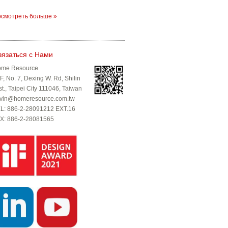
смотреть больше »
вязаться с Нами
me Resource
F, No. 7, Dexing W. Rd, Shilin
st., Taipei City 111046, Taiwan
vin@homeresource.com.tw
L: 886-2-28091212 EXT.16
X: 886-2-28081565