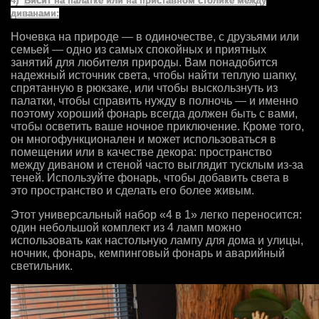
4)
Висит на палатке или на приставном столике между
диванами:
Ночевка на природе — в одиночестве, с друзьями или
семьей — одно из самых спокойных и приятных
занятий для любителя природы. Вам понадобится
надежный источник света, чтобы найти теплую шапку,
спрятанную в рюкзаке, или чтобы выскользнуть из
палатки, чтобы справить нужду в полночь — и именно
поэтому хороший фонарь всегда должен быть с вами,
чтобы осветить ваше ночное приключение. Кроме того,
он многофункционален и может использоваться в
помещении или в качестве декора: пространство
между диваном и стеной часто выглядит тусклым из-за
теней. Используйте фонарь, чтобы добавить света в
это пространство и сделать его более живым.
Этот универсальный набор «4 в 1» легко переносится:
один небольшой комплект из 4 ламп можно
использовать как настольную лампу для дома и улицы,
ночник, фонарь, кемпинговый фонарь и аварийный
светильник.